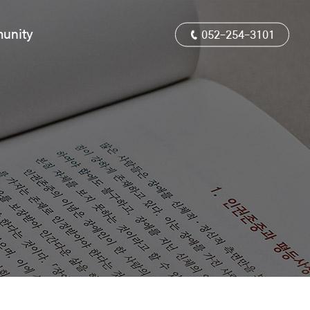
unity
052-254-3101
Tel