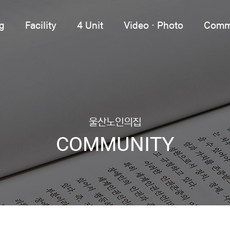
g
Facility
4 Unit
VideoㆍPhoto
Comm
울산노인의집
COMMUNITY