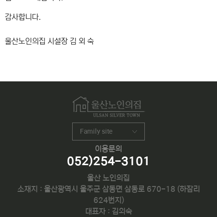
감사합니다.
울산노인의집 시설장 김 외 숙
Family site
이용문의
052)254-3101
울산 노인의집
소재지 : 울산광역시 울주군 삼동면 삼동로 670-18 (하잠리
624번지)
대표자 : 김외숙